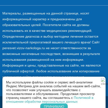
Материалы, размещенные на данной странице, носят
информационный характер и предназначены для
образовательных целей. Посетители сайта не должны
использовать их в качестве медицинских рекомендаций.
Определение диагноза и выбор методики лечения остается
исключительной прерогативой вашего лечащего врача! Сайт
peresvet.vizov-narkologa.ru не несет ответственности за
возможные негативные последствия, возникшие в результате
использования размещенной на нем информации.
Информация и цены, представленные на сайте, не являются
публичной офертой. Любое использование или копирование
материалов сайта допускается лишь с разрешения
Мы используем файлы cookie и сервис веб-аналитики
правообладателя и только со ссылкой на источник:
Яндекс Метрика для анализа событий на нашем веб-сайте,
peresvet.vizov-narkologa.ru.
что позволяет нам улучшать взаимодействие с
пользователями и обслуживание. Продолжая просмотр
страниц нашего сайта, вы соглашаетесь с
Политикой в
отношении обработки персональных данных
2026 © Вызов нарколога в Пересвете
ПРИНИМАЮ