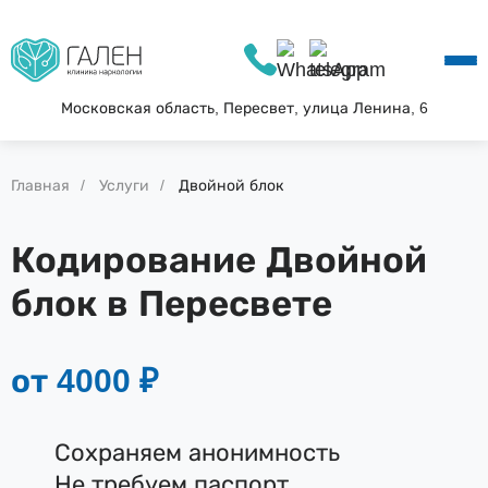
О КЛИНИКЕ
УСЛУГИ
АКЦИИ
Московская область, Пересвет, улица Ленина, 6
БЛОГ
ВОПРОС—ОТВЕТ
Главная
Услуги
Двойной блок
КОНТАКТЫ
Кодирование Двойной
блок в Пересвете
от 4000 ₽
Сохраняем анонимность
Не требуем паспорт