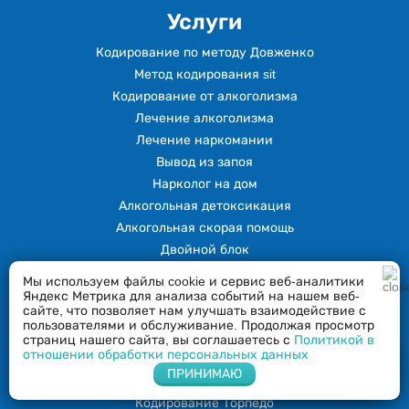
Услуги
Кодирование по методу Довженко
Метод кодирования sit
Кодирование от алкоголизма
Лечение алкоголизма
Лечение наркомании
Вывод из запоя
Нарколог на дом
Алкогольная детоксикация
Алкогольная скорая помощь
Двойной блок
Вшивание от алкоголизма
Мы используем файлы cookie и сервис веб-аналитики
Капельница на дому
Яндекс Метрика для анализа событий на нашем веб-
сайте, что позволяет нам улучшать взаимодействие с
Капельница от запоя
пользователями и обслуживание. Продолжая просмотр
Капельница от похмелья
страниц нашего сайта, вы соглашаетесь с
Политикой в
отношении обработки персональных данных
Кодирование Эспераль
Напишите нам в Whatsapp
ПРИНИМАЮ
Кодирование от наркозависимости
Кодирование Торпедо