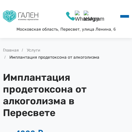
О КЛИНИКЕ
УСЛУГИ
АКЦИИ
Московская область, Пересвет, улица Ленина, 6
БЛОГ
ВОПРОС—ОТВЕТ
Главная
Услуги
КОНТАКТЫ
Имплантация продетоксона от алкоголизма
Имплантация
продетоксона от
алкоголизма в
Пересвете