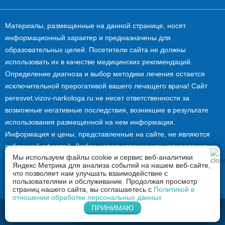
Материалы, размещенные на данной странице, носят
информационный характер и предназначены для
образовательных целей. Посетители сайта не должны
использовать их в качестве медицинских рекомендаций.
Определение диагноза и выбор методики лечения остается
исключительной прерогативой вашего лечащего врача! Сайт
peresvet.vizov-narkologa.ru не несет ответственности за
возможные негативные последствия, возникшие в результате
использования размещенной на нем информации.
Информация и цены, представленные на сайте, не являются
публичной офертой. Любое использование или копирование
Мы используем файлы cookie и сервис веб-аналитики
материалов сайта допускается лишь с разрешения
Яндекс Метрика для анализа событий на нашем веб-сайте,
правообладателя и только со ссылкой на источник:
что позволяет нам улучшать взаимодействие с
пользователями и обслуживание. Продолжая просмотр
peresvet.vizov-narkologa.ru.
страниц нашего сайта, вы соглашаетесь с
Политикой в
отношении обработки персональных данных
Напишите нам в Whatsapp
ПРИНИМАЮ
2026 © Вызов нарколога в Пересвете