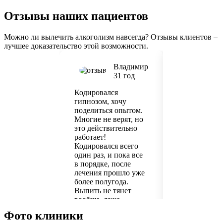
Отзывы наших пациентов
Можно ли вылечить алкоголизм навсегда? Отзывы клиентов –
лучшее доказательство этой возможности.
Владимир
31 год
Кодировался
Клиника пом
гипнозом, хочу
нам с мужем
поделиться опытом.
сохранить с
Многие не верят, но
Слезами уго
это действительно
мужа начать 
работает!
последней к
Кодировался всего
стало пьяно
один раз, и пока все
счастью, в а
в порядке, после
никто не пос
лечения прошло уже
но для него 
более полугода.
это стало т
Выпить не тянет
сигналом, со
вообще, даже
на курс лече
отвращение к
стационаре.
Фото клиники
алкоголю появилось.
проходило н