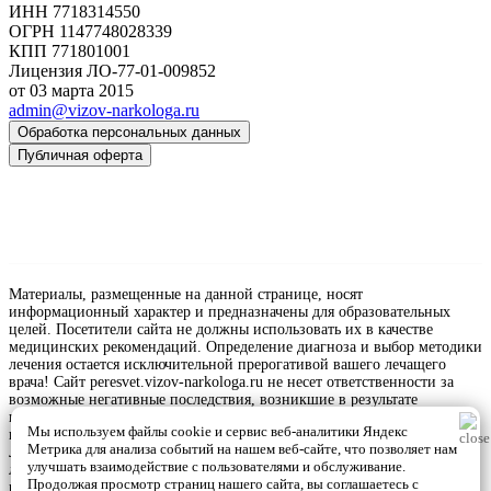
ИНН 7718314550
ОГРН 1147748028339
КПП 771801001
Лицензия ЛО-77-01-009852
от 03 марта 2015
admin@vizov-narkologa.ru
Обработка персональных данных
Публичная оферта
Другие районы обслуживания
Москва
Озёры
Орехово-Зуево
Павловский Посад
Протвино
Пущино
Рошаль
Материалы, размещенные на данной странице, носят
информационный характер и предназначены для образовательных
целей. Посетители сайта не должны использовать их в качестве
медицинских рекомендаций. Определение диагноза и выбор методики
лечения остается исключительной прерогативой вашего лечащего
врача! Сайт peresvet.vizov-narkologa.ru не несет ответственности за
возможные негативные последствия, возникшие в результате
использования размещенной на нем информации. Информация и
Мы используем файлы cookie и сервис веб-аналитики Яндекс
цены, представленные на сайте, не являются публичной офертой.
Метрика для анализа событий на нашем веб-сайте, что позволяет нам
Любое использование или копирование материалов сайта допускается
улучшать взаимодействие с пользователями и обслуживание.
лишь с разрешения правообладателя и только со ссылкой на источник:
Продолжая просмотр страниц нашего сайта, вы соглашаетесь с
peresvet.vizov-narkologa.ru.