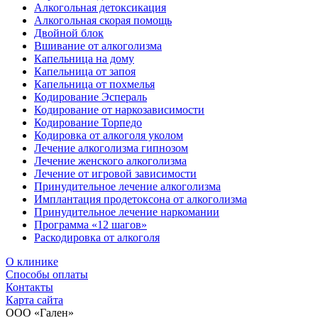
Алкогольная детоксикация
Алкогольная скорая помощь
Двойной блок
Вшивание от алкоголизма
Капельница на дому
Капельница от запоя
Капельница от похмелья
Кодирование Эспераль
Кодирование от наркозависимости
Кодирование Торпедо
Кодировка от алкоголя уколом
Лечение алкоголизма гипнозом
Лечение женского алкоголизма
Лечение от игровой зависимости
Принудительное лечение алкоголизма
Имплантация продетоксона от алкоголизма
Принудительное лечение наркомании
Программа «12 шагов»
Раскодировка от алкоголя
О клинике
Способы оплаты
Контакты
Карта сайта
ООО «Гален»